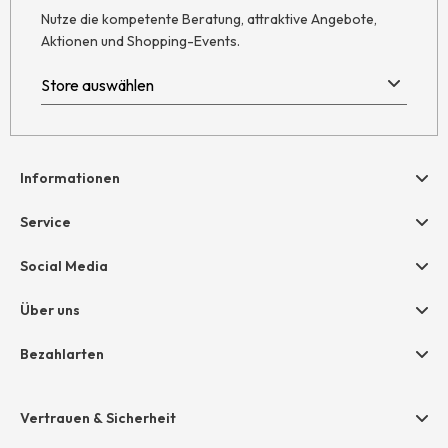
Nutze die kompetente Beratung, attraktive Angebote,
Aktionen und Shopping-Events.
Informationen
Hilfe & Kontakt
Service
Newsletter
Geschenkgutscheine
Social Media
Retoure
hessnatur friends
AGB
Über uns
Größentabelle
Widerruf
Unternehmen
Bezahlarten
Datenschutz
Jobs
Rechnung
Impressum
Presse
Vertrauen & Sicherheit
Amazon Pay
Grounding Page
Unsere Stores