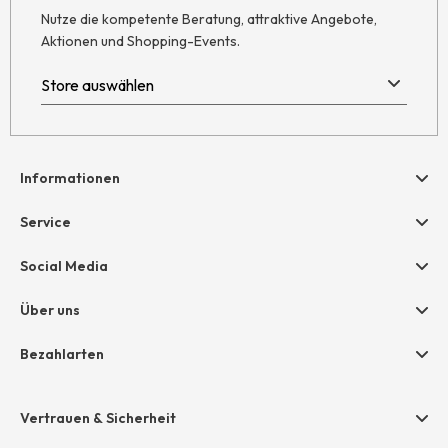
Nutze die kompetente Beratung, attraktive Angebote,
Aktionen und Shopping-Events.
Informationen
Hilfe & Kontakt
Service
Newsletter
Geschenkgutscheine
Social Media
Retoure
hessnatur friends
AGB
Über uns
Größentabelle
Widerruf
Unternehmen
Bezahlarten
Datenschutz
Jobs
Rechnung
Impressum
Presse
Vertrauen & Sicherheit
Amazon Pay
Grounding Page
Unsere Stores