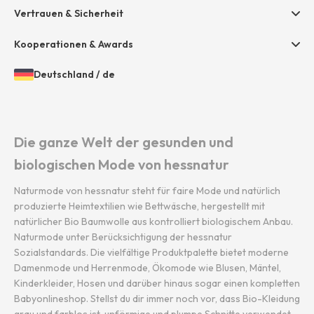
Presse
Vertrauen & Sicherheit
Amazon Pay
Grounding Page
Unsere Stores
Paypal
Kooperationen & Awards
Mastercard
Deutschland
/
de
VISA
Öffnen
Gewähltes
der
Land
Diners / Discover
Länder-
und
und
Sprache:
Die ganze Welt der gesunden und
Sprachauswahl
biologischen Mode von hessnatur
Naturmode von hessnatur steht für faire Mode und natürlich
produzierte Heimtextilien wie Bettwäsche, hergestellt mit
natürlicher Bio Baumwolle aus kontrolliert biologischem Anbau.
Naturmode unter Berücksichtigung der hessnatur
Sozialstandards. Die vielfältige Produktpalette bietet moderne
Damenmode und Herrenmode, Ökomode wie Blusen, Mäntel,
Kinderkleider, Hosen und darüber hinaus sogar einen kompletten
Babyonlineshop. Stellst du dir immer noch vor, dass Bio-Kleidung