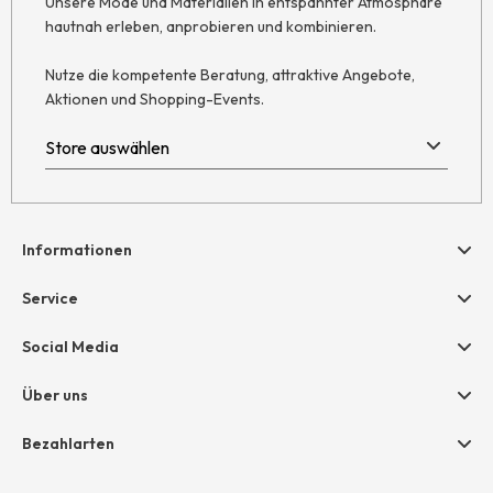
Unsere Mode und Materialien in entspannter Atmosphäre
hautnah erleben, anprobieren und kombinieren.
Nutze die kompetente Beratung, attraktive Angebote,
Aktionen und Shopping-Events.
Informationen
Hilfe & Kontakt
Service
Newsletter
Geschenkgutscheine
Social Media
Retoure
hessnatur friends
AGB
Über uns
Größentabelle
Widerruf
Unternehmen
Bezahlarten
Datenschutz
Jobs
Rechnung
Impressum