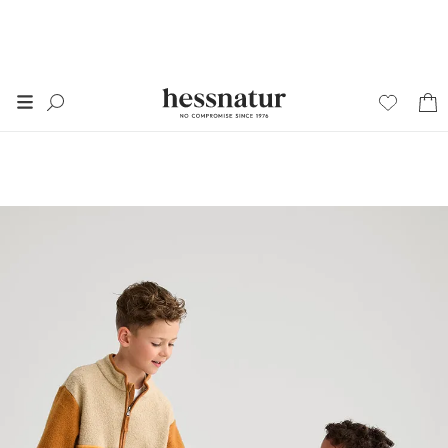
FINAL SALE
50% auf alles im
SALE
*
+ 20% extra auf SALE
Damen
Herren
Junior
Wäsche
Home