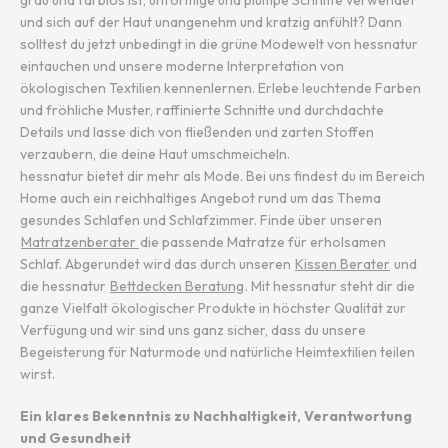
grau und farblos ist, unförmige und plumpe Schnitte verwendet
und sich auf der Haut unangenehm und kratzig anfühlt? Dann
solltest du jetzt unbedingt in die grüne Modewelt von hessnatur
eintauchen und unsere moderne Interpretation von
ökologischen Textilien kennenlernen. Erlebe leuchtende Farben
und fröhliche Muster, raffinierte Schnitte und durchdachte
Details und lasse dich von fließenden und zarten Stoffen
verzaubern, die deine Haut umschmeicheln.
hessnatur bietet dir mehr als Mode. Bei uns findest du im Bereich
Home auch ein reichhaltiges Angebot rund um das Thema
gesundes Schlafen und Schlafzimmer. Finde über unseren
Matratzenberater
die passende Matratze für erholsamen
Schlaf. Abgerundet wird das durch unseren
Kissen Berater
und
die hessnatur
Bettdecken Beratung
. Mit hessnatur steht dir die
ganze Vielfalt ökologischer Produkte in höchster Qualität zur
Verfügung und wir sind uns ganz sicher, dass du unsere
Begeisterung für Naturmode und natürliche Heimtextilien teilen
wirst.
Ein klares Bekenntnis zu Nachhaltigkeit, Verantwortung
und Gesundheit