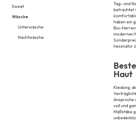
Tag- und Na
Sweat
betrachtet 
komfortabl
Wäsche
haben ein ga
Unterwäsche
Bio-Herrenw
modernen Ma
Nachtwäsche
Sonderpreis
hessnatur 
Beste
Haut
Kleidung, di
Verträglic
Ansprüche e
voll und ga
Maßstäbe ge
unbedenklic