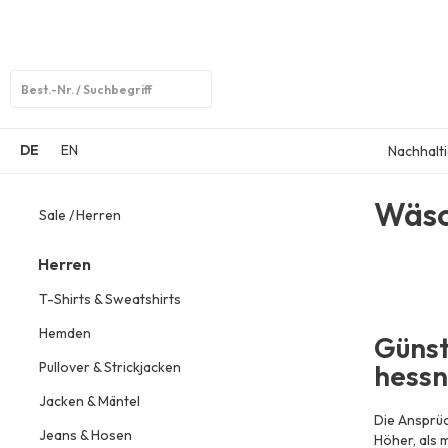
Open
search
DE
EN
Nachhalti
Wäs
Sale
Herren
Herren
T-Shirts & Sweatshirts
Hemden
Günst
Pullover & Strickjacken
hessn
Jacken & Mäntel
Die Ansprü
Jeans & Hosen
Höher, als 