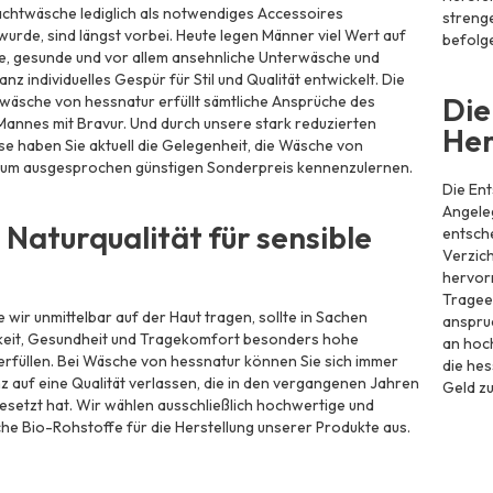
chtwäsche lediglich als notwendiges Accessoires
streng
wurde, sind längst vorbei. Heute legen Männer viel Wert auf
befolg
e, gesunde und vor allem ansehnliche Unterwäsche und
nz individuelles Gespür für Stil und Qualität entwickelt. Die
Die
äsche von hessnatur erfüllt sämtliche Ansprüche des
nnes mit Bravur. Und durch unsere stark reduzierten
Her
e haben Sie aktuell die Gelegenheit, die Wäsche von
zum ausgesprochen günstigen Sonderpreis kennenzulernen.
Die Ent
Angeleg
 Naturqualität für sensible
entsche
Verzich
hervor
Trageer
e wir unmittelbar auf der Haut tragen, sollte in Sachen
anspruc
hkeit, Gesundheit und Tragekomfort besonders hohe
an hoch
rfüllen. Bei Wäsche von hessnatur können Sie sich immer
die hes
nz auf eine Qualität verlassen, die in den vergangenen Jahren
Geld zu
setzt hat. Wir wählen ausschließlich hochwertige und
he Bio-Rohstoffe für die Herstellung unserer Produkte aus.