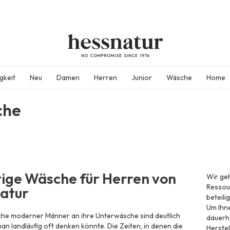
gkeit
Neu
Damen
Herren
Junior
Wäsche
Home
che
ige Wäsche für Herren von
Wir ge
Ressour
atur
beteili
Um Ihne
che moderner Männer an ihre Unterwäsche sind deutlich
dauerh
man landläufig oft denken könnte. Die Zeiten, in denen die
Herstel