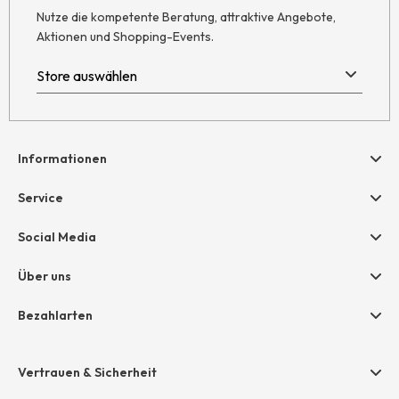
Nutze die kompetente Beratung, attraktive Angebote,
Aktionen und Shopping-Events.
Informationen
Hilfe & Kontakt
Service
Newsletter
Geschenkgutscheine
Social Media
Retoure
hessnatur friends
AGB
Über uns
Größentabelle
Widerruf
Unternehmen
Bezahlarten
Datenschutz
Jobs
Rechnung
Impressum
Presse
Vertrauen & Sicherheit
Amazon Pay
Grounding Page
Unsere Stores