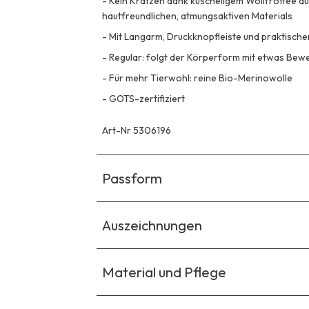
-
Kein Kratzen dank kuscheligem Wollfrottee au
hautfreundlichen, atmungsaktiven Materials
-
Mit Langarm, Druckknopfleiste und praktisc
-
Regular: folgt der Körperform mit etwas Be
-
Für mehr Tierwohl: reine Bio-Merinowolle
-
GOTS-zertifiziert
Art-Nr 5306196
Passform
Auszeichnungen
Material und Pflege