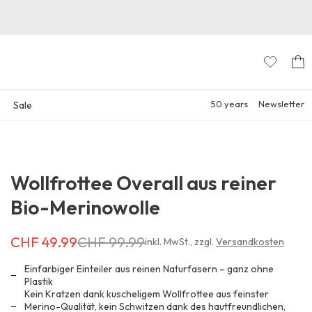
50 years
Newsletter
Sale
Wollfrottee Overall aus reiner
Bio-Merinowolle
CHF 49.99
CHF 99.99
Erhältlich
inkl. MwSt.
,
zzgl.
Versandkosten
für
CHF 49.99
Einfarbiger Einteiler aus reinen Naturfasern – ganz ohne
anstatt
Plastik
Kein Kratzen dank kuscheligem Wollfrottee aus feinster
CHF 99.99
Merino-Qualität, kein Schwitzen dank des hautfreundlichen,