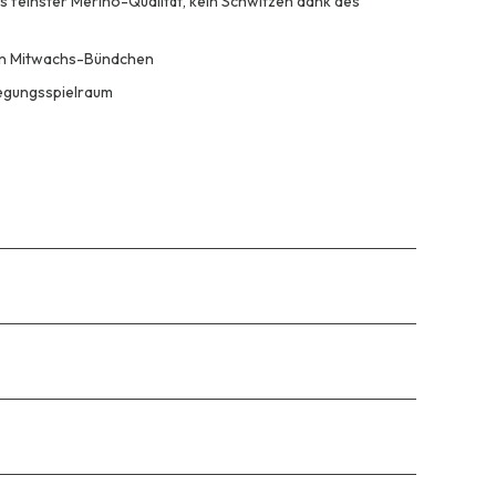
s feinster Merino-Qualität, kein Schwitzen dank des
hen Mitwachs-Bündchen
wegungsspielraum