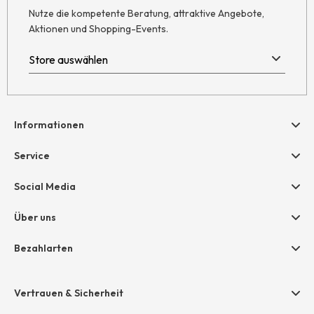
Nutze die kompetente Beratung, attraktive Angebote,
Aktionen und Shopping-Events.
Informationen
Hilfe & Kontakt
Service
Newsletter
Geschenkgutscheine
Social Media
AGB
hessnatur friends
Widerruf
Über uns
Größentabelle
Datenschutz
Unternehmen
Bezahlarten
Impressum
Jobs
Rechnung
Presse
Vertrauen & Sicherheit
Amazon Pay
Unsere Stores