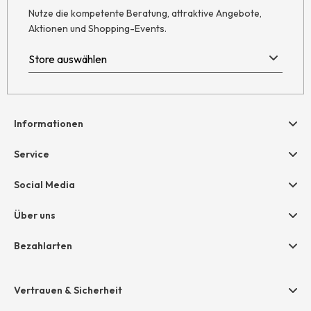
Nutze die kompetente Beratung, attraktive Angebote,
Aktionen und Shopping-Events.
Informationen
Hilfe & Kontakt
Service
Newsletter
Geschenkgutscheine
Social Media
AGB
hessnatur friends
Widerruf
Über uns
Größentabelle
Datenschutz
Unternehmen
Bezahlarten
Impressum
Jobs
Rechnung
Presse
Vertrauen & Sicherheit
Amazon Pay
Unsere Stores