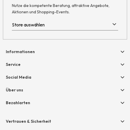
Nutze die kompetente Beratung, attraktive Angebote,
Aktionen und Shopping-Events.
Informationen
Hilfe & Kontakt
Service
Newsletter
Geschenkgutscheine
Social Media
AGB
hessnatur friends
Widerruf
Über uns
Größentabelle
Datenschutz
Unternehmen
Bezahlarten
Impressum
Jobs
Rechnung
Presse
Vertrauen & Sicherheit
Amazon Pay
Unsere Stores