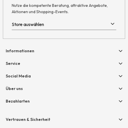
Nutze die kompetente Beratung, attraktive Angebote,
Aktionen und Shopping-Events.
Informationen
Hilfe & Kontakt
Service
Newsletter
Geschenkgutscheine
Social Media
AGB
hessnatur friends
Widerruf
Über uns
Größentabelle
Datenschutz
Unternehmen
Bezahlarten
Impressum
Jobs
Rechnung
Presse
Vertrauen & Sicherheit
Amazon Pay
Unsere Stores