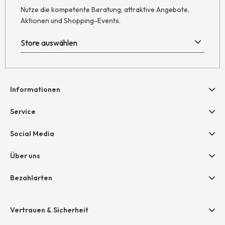
Nutze die kompetente Beratung, attraktive Angebote,
Aktionen und Shopping-Events.
Informationen
Hilfe & Kontakt
Service
Newsletter
Geschenkgutscheine
Social Media
AGB
hessnatur friends
Widerruf
Über uns
Größentabelle
Datenschutz
Unternehmen
Bezahlarten
Impressum
Jobs
Rechnung
Presse
Vertrauen & Sicherheit
Amazon Pay
Unsere Stores