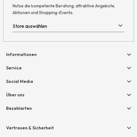
Nutze die kompetente Beratung, attraktive Angebote,
Aktionen und Shopping-Events.
Informationen
Hilfe & Kontakt
Service
Newsletter
Geschenkgutscheine
Social Media
AGB
hessnatur friends
Widerruf
Über uns
Größentabelle
Datenschutz
Unternehmen
Bezahlarten
Impressum
Jobs
Rechnung
Presse
Vertrauen & Sicherheit
Amazon Pay
Unsere Stores