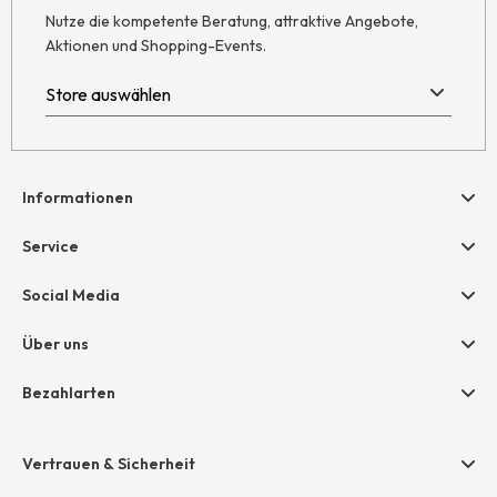
Nutze die kompetente Beratung, attraktive Angebote,
Aktionen und Shopping-Events.
Informationen
Hilfe & Kontakt
Service
Newsletter
Geschenkgutscheine
Social Media
AGB
hessnatur friends
Widerruf
Über uns
Größentabelle
Datenschutz
Unternehmen
Bezahlarten
Impressum
Jobs
Rechnung
Presse
Vertrauen & Sicherheit
Amazon Pay
Unsere Stores