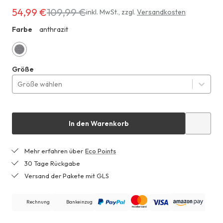
54,99 €
109,99 €
Erhältlich
inkl. MwSt.
,
zzgl.
Versandkosten
für
Farbe
anthrazit
ZHF
54,99 €
anstatt
109,99 €
anthrazit
Größe
Größe wählen
In den Warenkorb
Mehr erfahren über
Eco Points
30 Tage Rückgabe
Versand der Pakete mit GLS
Rechnung
Bankeinzug