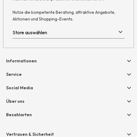
Nutze die kompetente Beratung, attraktive Angebote,
Aktionen und Shopping-Events.
Informationen
Hilfe & Kontakt
Service
Newsletter
Geschenkgutscheine
Social Media
Retoure
hessnatur friends
AGB
Über uns
Größentabelle
Widerruf
Unternehmen
Bezahlarten
Datenschutz
Jobs
Rechnung
Impressum
Presse
Vertrauen & Sicherheit
Amazon Pay