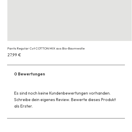
Pants Regular Cut COTTON MIX aus Bio-Baumwolle
Erhältlich
27,99 €
für
27,99 €
0 Bewertungen
Es sind noch keine Kundenbewertungen vorhanden.
Schreibe dein eigenes Review. Bewerte dieses Produkt
als Erster.