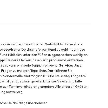
n seiner dichten, zweifarbigen Webstruktur. Er wird aus
orddeutscher Deichschafe von Hand gewebt – der neue
 und fühlt sich unter den Füßen ausgesprochen wohlig an.
ipp:
Kleinere Flecken lassen sich problemlos entfernen.
 sein, kann er in jede Teppichreinigung.
Service:
Unser
 Fragen zu unseren Teppichen. Dort können Sie
. Sondermaße sind möglich (Bis 1,90 m Breite/ Länge frei
wird per Spedition geliefert. Für die Anlieferung bitte
mer zur Terminvereinbarung angeben. Alle anderen Größen
rung notwendig.
gische Deich-Pflege übernehmen