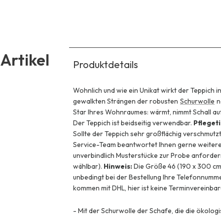
Artikel
Produktdetails
Wohnlich und wie ein Unikat wirkt der Teppich i
gewalkten Strängen der robusten
Schurwolle
n
Star Ihres Wohnraumes: wärmt, nimmt Schall auf
Der Teppich ist beidseitig verwendbar.
Pfleget
Sollte der Teppich sehr großflächig verschmutzt
Service-Team beantwortet Ihnen gerne weitere
unverbindlich Musterstücke zur Probe anfordern
wählbar).
Hinweis:
Die Größe 46 (190 x 300 cm) 
unbedingt bei der Bestellung Ihre Telefonnum
kommen mit DHL, hier ist keine Terminvereinba
-
Mit der Schurwolle der Schafe, die die ökolo