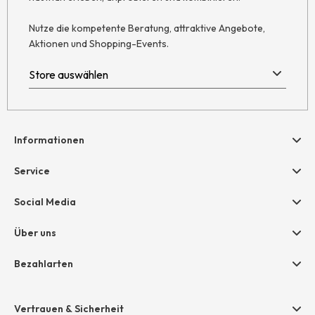
Nutze die kompetente Beratung, attraktive Angebote,
Aktionen und Shopping-Events.
Informationen
Hilfe & Kontakt
Service
Newsletter
Geschenkgutscheine
Social Media
Retoure
hessnatur friends
AGB
Über uns
Größentabelle
Widerruf
Unternehmen
Bezahlarten
Datenschutz
Jobs
Rechnung
Impressum
Presse
Vertrauen & Sicherheit
Amazon Pay