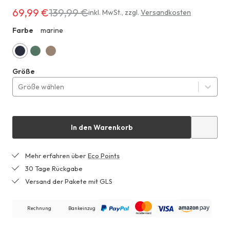
69,99 €
139,99 €
Erhältlich
inkl. MwSt.
,
zzgl.
Versandkosten
für
Farbe
marine
ZHF
69,99 €
anstatt
139,99 €
marine
efeugrün
lehm
Größe
Größe wählen
In den Warenkorb
Mehr erfahren über
Eco Points
30 Tage Rückgabe
Versand der Pakete mit GLS
Rechnung
Bankeinzug