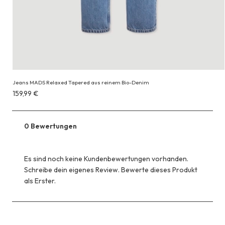
Jeans MADS Relaxed Tapered aus reinem Bio-Denim
Erhältlich
159,99 €
für
159,99 €
0 Bewertungen
Es sind noch keine Kundenbewertungen vorhanden.
Schreibe dein eigenes Review. Bewerte dieses Produkt
als Erster.