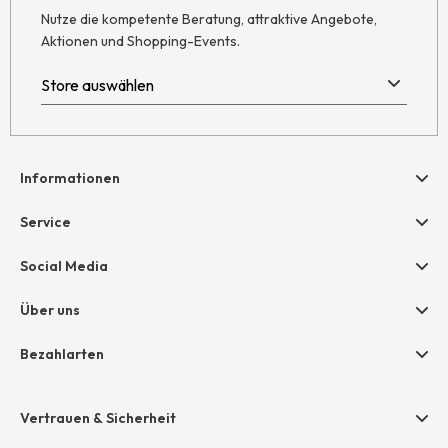
Nutze die kompetente Beratung, attraktive Angebote,
Aktionen und Shopping-Events.
Informationen
Hilfe & Kontakt
Service
Newsletter
Geschenkgutscheine
Social Media
Retoure
hessnatur friends
AGB
Über uns
Größentabelle
Widerruf
Unternehmen
Bezahlarten
Datenschutz
Jobs
Rechnung
Impressum
Presse
Vertrauen & Sicherheit
Amazon Pay
Unsere Stores