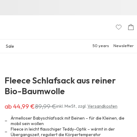
50 years
Newsletter
Sale
Fleece Schlafsack aus reiner
Bio-Baumwolle
ab 44,99 €
89,99 €
Erhältlich
inkl. MwSt.
,
zzgl.
Versandkosten
für
44,99 €
Ärmelloser Babyschlafsack mit Beinen – für die Kleinen, die
anstatt
mobil sein wollen
Fleece in leicht flauschiger Teddy-Optik – wärmt in der
89,99 €
Übergangszeit, reguliert die Körpertemperatur