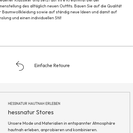
edener Klassiker und setzt auf Ihre Kreativität bei der
nstellung des alltäglich neuen Outfits. Bauen Sie auf die Qualität
 Baumwollkleidung sowie auf ständig neue Ideen und damit auf
lung und einen individuellen Stil!
Einfache Retoure
HESSNATUR HAUTNAH ERLEBEN
hessnatur Stores
Unsere Mode und Materialien in entspannter Atmosphäre
hautnah erleben, anprobieren und kombinieren.