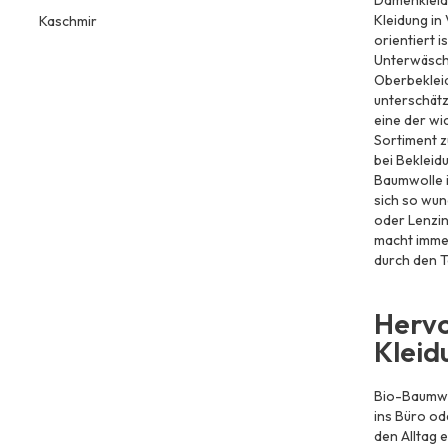
Damenkleid
Kleidung in
Kaschmir
orientiert 
Unterwäsch
Oberbekleid
unterschätz
eine der wi
Sortiment z
bei Bekleid
Baumwolle i
sich so wun
oder Lenzin
macht immer
durch den 
Hervo
Kleid
Bio-Baumwol
ins Büro ode
den Alltag 