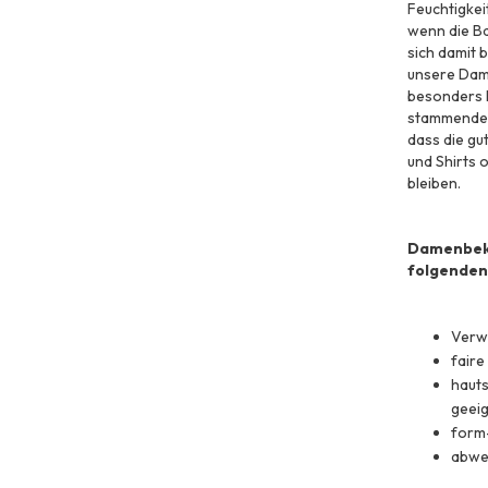
Feuchtigkei
wenn die B
sich damit 
unsere Dam
besonders h
stammende 
dass die g
und Shirts 
bleiben.
Damenbekl
folgenden
Verw
faire
hauts
geei
form-
abwec