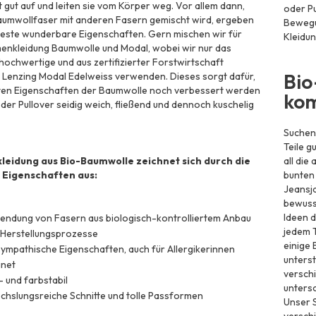
t gut auf und leiten sie vom Körper weg. Vor allem dann,
oder P
aumwollfaser mit anderen Fasern gemischt wird, ergeben
Bewegun
beste wunderbare Eigenschaften. Gern mischen wir für
Kleidun
enkleidung Baumwolle und Modal, wobei wir nur das
ochwertige und aus zertifizierter Forstwirtschaft
Bio
Lenzing Modal Edelweiss verwenden. Dieses sorgt dafür,
uten Eigenschaften der Baumwolle noch verbessert werden
kom
oder Pullover seidig weich, fließend und dennoch kuschelig
Suchen 
Teile g
eidung aus Bio-Baumwolle zeichnet sich durch die
all die
 Eigenschaften aus:
bunten
Jeansja
bewuss
Ideen d
endung von Fasern aus biologisch-kontrolliertem Anbau
jedem 
 Herstellungsprozesse
einige 
ympathische Eigenschaften, auch für Allergikerinnen
unterst
gnet
versch
 und farbstabil
untersc
hslungsreiche Schnitte und tolle Passformen
Unser 