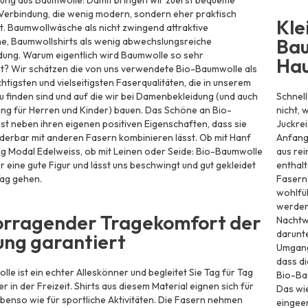
ung aus Baumwolle: Damit bringen wir zuerst bequeme
 Verbindung, die wenig modern, sondern eher praktisch
Kle
ist. Baumwollwäsche als nicht zwingend attraktive
Bau
e, Baumwollshirts als wenig abwechslungsreiche
ung. Warum eigentlich wird Baumwolle so sehr
Hau
t? Wir schätzen die von uns verwendete Bio-Baumwolle als
chtigsten und vielseitigsten Faserqualitäten, die in unserem
u finden sind und auf die wir bei Damenbekleidung (und auch
Schnell
ung für Herren und Kinder) bauen. Das Schöne an Bio-
nicht, 
st neben ihren eigenen positiven Eigenschaften, dass sie
Juckrei
derbar mit anderen Fasern kombinieren lässt. Ob mit Hanf
Anfang 
g Modal Edelweiss, ob mit Leinen oder Seide: Bio-Baumwolle
aus rei
 eine gute Figur und lässt uns beschwingt und gut gekleidet
enthalt
Tag gehen.
Fasern 
wohlfüh
werden 
rragender Tragekomfort der
Nachtwä
darunte
ung garantiert
Umgang
dass di
le ist ein echter Alleskönner und begleitet Sie Tag für Tag
Bio-Ba
r in der Freizeit. Shirts aus diesem Material eignen sich für
Das wie
ebenso wie für sportliche Aktivitäten. Die Fasern nehmen
eingeen