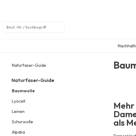
Open
search
Nachhalti
Baum
Naturfaser-Guide
Naturfaser-Guide
Baumwolle
Lyocell
Mehr 
Leinen
Damen
als M
Schurwolle
Alpaka