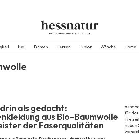
gkeit
Neu
Damen
Herren
Junior
Wäsche
Home
wolle
drin als gedacht:
besond
für das
kleidung aus Bio-Baumwolle
Freizei
eister der Faserqualitäten
haben S
wandeln