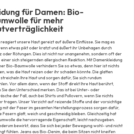
idung für Damen: Bio-
mwolle für mehr
tverträglichkeit
 reagiert unsere Haut gereizt auf äußere Einflüsse. Sie mag es
wenn etwas pikt oder kratzt und äußert ihr Unbehagen durch
z oder Rötungen. Dies ist nicht nur unangenehm, sondern oft der
einer sich steigernden allergischen Reaktion. Mit Damenkleidung
ner Bio-Baumwolle verhindern Sie so etwas, denn hier ist nichts
en, was die Haut reizen oder ihr schaden könnte. Die glatten
streicheln Ihre Haut und sorgen dafür, Sie sich rundum
len. Vor allem dann, wenn der Stoff direkt Ihre Haut berührt,
Sie den Unterschied merken. Das ist bei Unter- oder
sche der Fall, auch bei Shirts und Pullovern, wenn Sie nichts
r tragen. Unser Verzicht auf reizende Stoffe und der vorsichtige
 mit der Faser im gesamten Herstellungsprozess sorgen dafür,
e Fasern glatt, weich und geschmeidig bleiben. Gleichzeitig hat
umwolle die hervorragende Eigenschaft, leicht nachzugeben.
derum bewirkt, dass Sie sich bei jeder Bewegung wohl- und nicht
gt fühlen. Jeans aus Bio-Denim, die beim Sitzen nicht kneifen