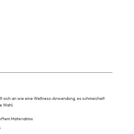
t sich an wie eine Wellness-Anwendung, es schmeichelt
te Wahl.
softem Materialmix
m