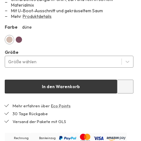
anstatt
Materialmix
Mit U-Boot-Ausschnitt und gekräuseltem Saum
119,00 €
Mehr
Produktdetails
Farbe
düne
ZZ2
düne
brombeere
Größe
Größe wählen
In den Warenkorb
Mehr erfahren über
Eco Points
30 Tage Rückgabe
Versand der Pakete mit GLS
Rechnung
Bankeinzug