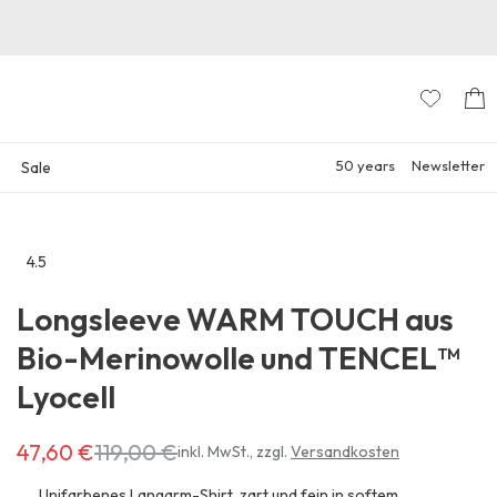
50 years
Newsletter
Sale
4.5
Zu
den
Longsleeve WARM TOUCH aus
Reviews
Bio-Merinowolle und TENCEL™
Lyocell
47,60 €
119,00 €
Erhältlich
inkl. MwSt.
,
zzgl.
Versandkosten
für
47,60 €
Unifarbenes Langarm-Shirt, zart und fein in softem