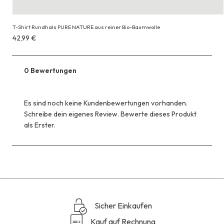
T-Shirt Rundhals PURE NATURE aus reiner Bio-Baumwolle
Erhältlich
42,99 €
für
42,99 €
0 Bewertungen
Es sind noch keine Kundenbewertungen vorhanden.
Schreibe dein eigenes Review. Bewerte dieses Produkt
als Erster.
Sicher Einkaufen
Kauf auf Rechnung