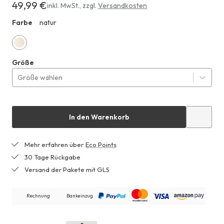
49,99 €
Erhältlich
inkl. MwSt.
,
zzgl.
Versandkosten
für
Farbe
natur
HHF
49,99 €
natur
Größe
Größe wählen
In den Warenkorb
Mehr erfahren über
Eco Points
30 Tage Rückgabe
Versand der Pakete mit GLS
Rechnung
Bankeinzug