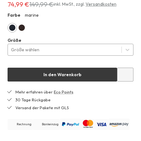
74,99 €
149,99 €
Erhältlich
inkl. MwSt.
,
zzgl.
Versandkosten
für
Farbe
marine
ZHF
74,99 €
anstatt
149,99 €
marine
kakao
Größe
braun
Größe wählen
In den Warenkorb
Mehr erfahren über
Eco Points
30 Tage Rückgabe
Versand der Pakete mit GLS
Rechnung
Bankeinzug