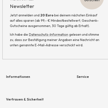
Gutschein
Newsletter
Jetzt anmelden und
20 Euro
bei deinem nächsten Einkauf
auf alles sparen (ab 99,- € Mindestbestellwert, Geschenk-
Gutscheine ausgenommen, 30 Tage gültig ab Erhalt).
Ich habe die
Datenschutz-Information
gelesen und stimme
zu, dass zur Bestätigung meiner Angaben eine Nachricht an
unten genannte E-Mail-Adresse verschickt wird.
Informationen
Service
Hilfe & Kontakt
Geschenkgutschein
Newsletter
hessnatur friends
Vertrauen & Sicherheit
Retoure
Größentabelle