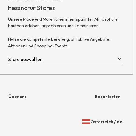
hessnatur Stores
Unsere Mode und Materialien in entspannter Atmosphäre
hautnah erleben, anprobieren und kombinieren.
Nutze die kompetente Beratung, attraktive Angebote,
Aktionen und Shopping-Events.
Über uns
Bezahlarten
Unternehmen
Rechnung
Österreich
/
de
Jobs
Amazon Pay
Öffnen
Gewähltes
der
Land
Presse
Paypal