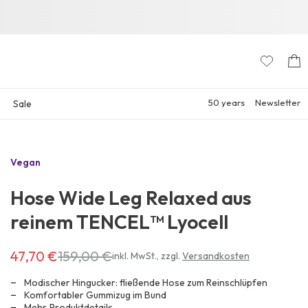
50 years
Newsletter
Sale
Vegan
Hose Wide Leg Relaxed aus
reinem TENCEL™ Lyocell
47,70 €
159,00 €
Erhältlich
inkl. MwSt.
,
zzgl.
Versandkosten
für
47,70 €
Modischer Hingucker: fließende Hose zum Reinschlüpfen
anstatt
Komfortabler Gummizug im Bund
Mehr
Produktdetails