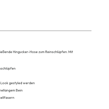
fließende Hingucker-Hose zum Reinschlüpfen. Mit
nschlüpfen
r-Look gestyled werden
hellangem Bein
ellfasern