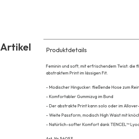
Artikel
Produktdetails
Feminin und soft, mit erfrischendem Twist: die 
abstraktem Print im lässigen Fit.
-
Modischer Hingucker: fließende Hose zum Rei
-
Komfortabler Gummizug im Bund
-
Der abstrakte Print kann solo oder im Allove
-
Weite Passform, modisch High Waist mit knöc
-
Natürlich-softer Komfort dank TENCEL™ Lyoc
Art-Nr 56053