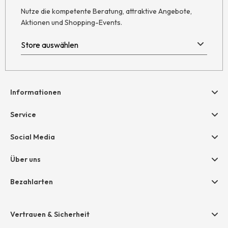
Nutze die kompetente Beratung, attraktive Angebote,
Aktionen und Shopping-Events.
Informationen
Hilfe & Kontakt
Service
Newsletter
Geschenkgutscheine
Social Media
Retoure
hessnatur friends
AGB
Über uns
Größentabelle
Widerruf
Unternehmen
Bezahlarten
Datenschutz
Jobs
Rechnung
Impressum
Presse
Vertrauen & Sicherheit
Amazon Pay
Unsere Stores