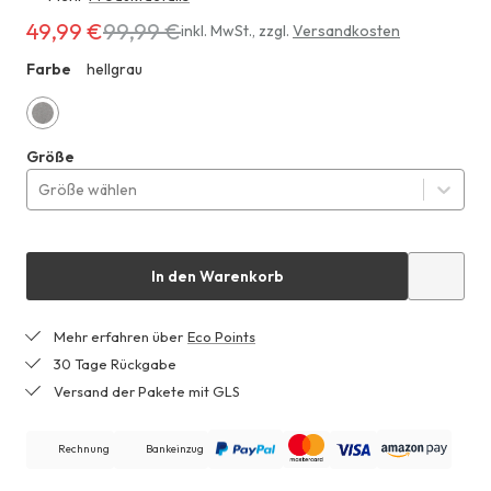
49,99 €
99,99 €
Erhältlich
inkl. MwSt.
,
zzgl.
Versandkosten
für
Farbe
hellgrau
ZHF
49,99 €
anstatt
99,99 €
hellgrau
Größe
Größe wählen
In den Warenkorb
Mehr erfahren über
Eco Points
30 Tage Rückgabe
Versand der Pakete mit GLS
Rechnung
Bankeinzug