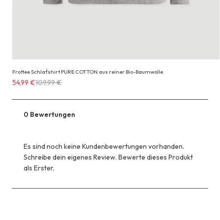
Frottee Schlafshirt PURE COTTON aus reiner Bio-Baumwolle
Erhältlich
54,99 €
109,99 €
für
54,99 €
anstatt
0 Bewertungen
109,99 €
Es sind noch keine Kundenbewertungen vorhanden.
Schreibe dein eigenes Review. Bewerte dieses Produkt
als Erster.