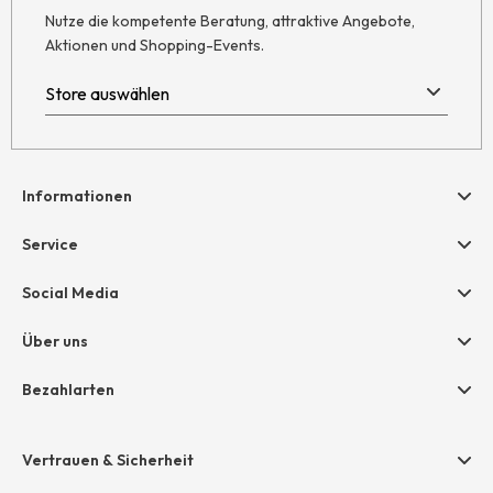
Nutze die kompetente Beratung, attraktive Angebote,
Aktionen und Shopping-Events.
Informationen
Hilfe & Kontakt
Service
Newsletter
Geschenkgutscheine
Social Media
Retoure
hessnatur friends
AGB
Über uns
Größentabelle
Widerruf
Unternehmen
Bezahlarten
Datenschutz
Jobs
Rechnung
Impressum
Presse
Vertrauen & Sicherheit
Amazon Pay
Unsere Stores