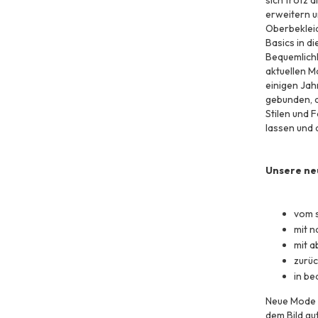
sich trotz a
erweitern u
Oberbeklei
Basics in d
Bequemlichke
aktuellen M
einigen Jah
gebunden, d
Stilen und F
lassen und 
Unsere neu
vom s
mit n
mit 
zurüc
in b
Neue Mode i
dem Bild gut