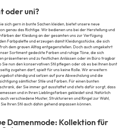
t oder uni?
e sich gern in bunte Sachen kleiden, bietet unsere neue
ion genau das Richtige. Wir bedienen uns bei der Herstellung und
infärben der Kleidung an der gesamten uns zur Verfügung
en Farbpalette und erzeugen damit Kleidungsstücke, die sich
froh dem grauen Alltag entgegenstellen. Doch auch umgekehrt
unser Sortiment gedeckte Farben und ruhige Töne, die sich
n präsentieren und zu festlichen Anlässen oder im Büro tragbar
b Sie nun den konservativen Stil pflegen oder ob es bei Ihnen bunt
lseitig zugehen darf, spielt für uns keine Rolle. Wir erweitern
Angebot ständig und setzen auf pure Abwechslung und die
ichtigung sämtlicher Stile und Farben. Für einen bunten
schrank, der Sie immer gut ausstattet und stets dafür sorgt, dass
emessen und in Ihren Lieblingsfarben gekleidet sind. Natürlich
auch verschiedene Muster, Strukturieren und Ringel zur Wahl,
Sie Ihren Stil auch dahin gehend anpassen können.
e Damenmode: Kollektion für