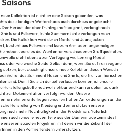
e Saisons
neue Kollektion ist nicht an eine Saison gebunden, was
chts des ständigen Wetterchaos auch durchaus angebracht
. Der Herbst, der eher frühlingshaft beginnt, verlangt nach
 Shirts und Pullovern, kühle Sommernächte verlangen nach
acken. Die Kollektion wird durch Mäntel und Jeansjacken
rt, besteht aus Pullovern mit kurzem Arm oder langärmeligen
 Sie haben überdies die Wahl unter verschiedenen Stoffqualitäten.
umwolle steht ebenso zur Verfügung wie Lenzing Modal
ss oder wie weiche Seide. Selbst dann, wenn Sie auf rein vegane
g setzen, berücksichtigt unsere neue Kollektion diesen Wunsch
beinhaltet das Sortiment Hosen und Shirts, die frei von tierischen
lien sind. Damit Sie sich darauf verlassen können, ist unsere
e Herstellungskette nachvollziehbar und kann problemlos dank
icht zur Dokumentation verfolgt werden. Unsere
runternehmen unterliegen unseren hohen Anforderungen an die
sche Herstellung von Kleidung und unterstützen unsere
ng nach mehr Nachhaltigkeit in der Produktion. Natürlich
mmen auch unsere neuen Teile aus der Damenmode zumindest
se unseren sozialen Projekten, mit denen wir die Zukunft der
rInnen in den Partnerländern unterstützen.