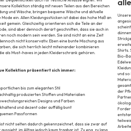
all
ller Bequemlichkeit auch für festliche Anlässe eignet. Wir
nsere Kollektion ständig mit neuen Teilen aus den Bereichen
dung und Wäsche, bringen bequeme Wäsche und aktuelle
Unsere 
ie Mode ein. Allen Kleidungsstücken ist dabei das hohe Maß an
angesi
it gemein. Gleichzeitig orientieren sich die Teile an der
scheint
ode, sind aber dennoch derart geschnitten, dass sie auch in
dünnen
ren noch modern sein werden. Sie sind nicht an eine Zeit
Strickj
ennoch nicht konservativ. Eben eine bunte Mischung aus
erweite
arben, die sich herrlich leicht miteinander kombinieren
Shirts.
die als Must-haves in jeden Kleiderschrank gehören.
Bio-Ba
Edelwei
Kleidun
e Kollektion präsentiert sich immer:
und so 
Materia
gesamt
portlichen bis zum eleganten Stil
der Pfl
achhaltig produzierten Stoffen und Materialien
Partne
abwechslungsreichen Designs und Farben
ökologi
khaltend und dezent oder auffällig bunt
Forderu
equemen Passformen
entsta
teilwei
st nicht selten dadurch gekennzeichnet, dass sie zwar auf
Arbeite
 aussieht, im Alltag jedoch kaum tragbar ist. Zu eng, zu lang,