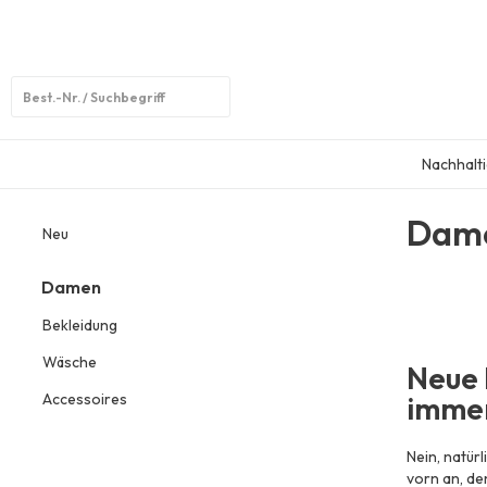
Open
search
Nachhalti
Dam
Neu
Damen
Bekleidung
Wäsche
Neue 
Accessoires
immer
Nein, natür
vorn an, de