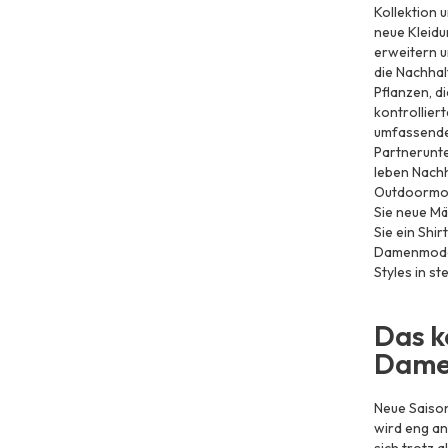
Kollektion 
neue Kleidu
erweitern u
die Nachhal
Pflanzen, d
kontrollier
umfassende
Partnerunte
leben Nachh
Outdoormode
Sie neue Mä
Sie ein Shi
Damenmode 
Styles in st
Das k
Dame
Neue Saison
wird eng an