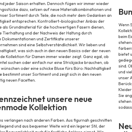
und jeder Saison erhalten. Dennoch fügen wir immer wieder
Bun
ngsstücke dazu, setzen auf neue Materialkombinationen und
nser Sortiment durch Teile, die noch mehr dem Gedanken an
tigkeit entsprechen. Kontrolliert-biologischer Anbau der
Wenn Si
ie als Grundmaterial für die hochwertigen Fasern dienen,
Kollekt
te Tierhaltung und der Nachweis der Haltung durch
beim E
 Dokumentationen und Zertifikate unserer
stehend
rnehmen sind eine Selbstverständlichkeit. Wir lieben und
farben
altigkeit, was sich auch in den neuen Basics oder der neuen
bietet 
 Kollektion für Damen immer wieder zeigt. Ganz egal, ob
gediege
ntel suchen oder einfach nur eine Strickjacke brauchen, ob
sind. O
rt wünschen oder eine schicke Bluse fürs Büro: Nachhaltigkeit
und vie
bestimmt unser Sortiment und zeigt sich in den neuen
unser 
etig neuen Facetten.
Berücks
Kleider
Sie ang
ennzeichnet unsere neue
stehen 
nmode Kollektion
sodass 
s verlangen nach anderen Farben. Aus figurnah geschnitten
Neu
liegend und aus bequemer Weite wird ein legerer Stil, der