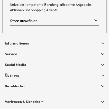
Nutze die kompetente Beratung, attraktive Angebote,
Aktionen und Shopping-Events.
Informationen
Hilfe & Kontakt
Service
Newsletter
Geschenkgutscheine
Social Media
Retoure
hessnatur friends
AGB
Über uns
Größentabelle
Widerruf
Unternehmen
Bezahlarten
Datenschutz
Jobs
Rechnung
Impressum
Presse
Vertrauen & Sicherheit
Amazon Pay
Unsere Stores