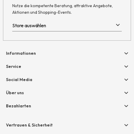
Nutze die kompetente Beratung, attraktive Angebote,
Aktionen und Shopping-Events.
Informationen
Hilfe & Kontakt
Service
Newsletter
Geschenkgutscheine
Social Media
Retoure
hessnatur friends
AGB
Über uns
Größentabelle
Widerruf
Unternehmen
Bezahlarten
Datenschutz
Jobs
Rechnung
Impressum
Presse
Vertrauen & Sicherheit
Amazon Pay
Unsere Stores