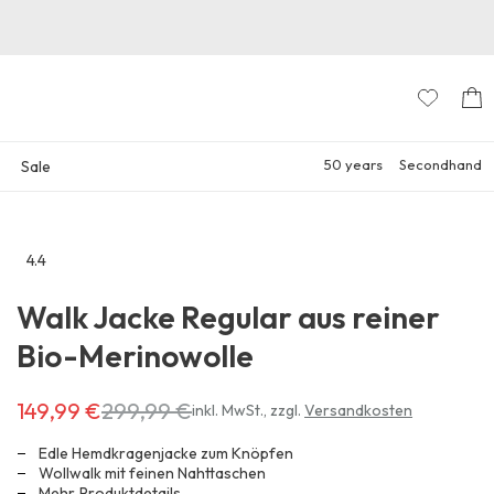
50 years
Secondhand
Sale
4.4
Zu
den
Walk Jacke Regular aus reiner
Reviews
Bio-Merinowolle
149,99 €
299,99 €
Erhältlich
inkl. MwSt.
,
zzgl.
Versandkosten
für
149,99 €
Edle Hemdkragenjacke zum Knöpfen
anstatt
Wollwalk mit feinen Nahttaschen
Mehr
Produktdetails