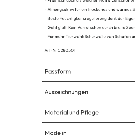
-
Praktisch auch als weicher Matratzenschoner
-
Atmungsaktiv: für ein trockenes und warmes S
-
Beste Feuchtigkeitsregulierung dank der Eige
-
Geht glatt: Kein Verrutschen durch breite Sp
-
Für mehr Tierwohl: Schurwolle von Schafen au
Art-Nr 5280501
Passform
Auszeichnungen
Material und Pflege
Made in