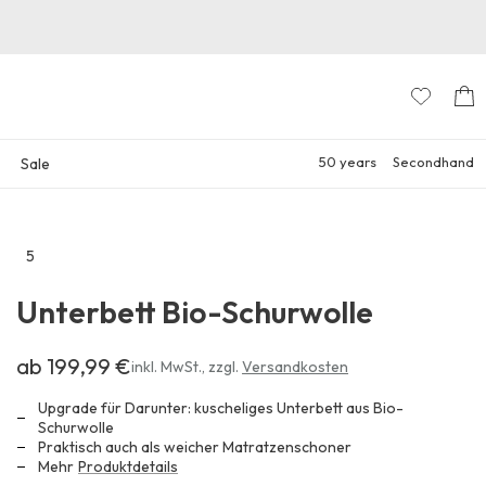
50 years
Secondhand
Sale
5
Zu
den
Unterbett Bio-Schurwolle
Reviews
ab 199,99 €
Erhältlich
inkl. MwSt.
,
zzgl.
Versandkosten
ab
199,99 €
Upgrade für Darunter: kuscheliges Unterbett aus Bio-
Schurwolle
Praktisch auch als weicher Matratzenschoner
Mehr
Produktdetails