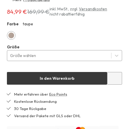
Erhältlich
inkl. MwSt.
,
zzgl.
Versandkosten
84,99 €
169,99 €
nicht rabattierfähig
für
84,99 €
Farbe
taupe
ZZ1
anstatt
169,99 €
taupe
Größe
Größe wählen
In den Warenkorb
Mehr erfahren über
Eco Points
Kostenlose Rücksendung
30 Tage Rückgabe
Versand der Pakete mit GLS oder DHL