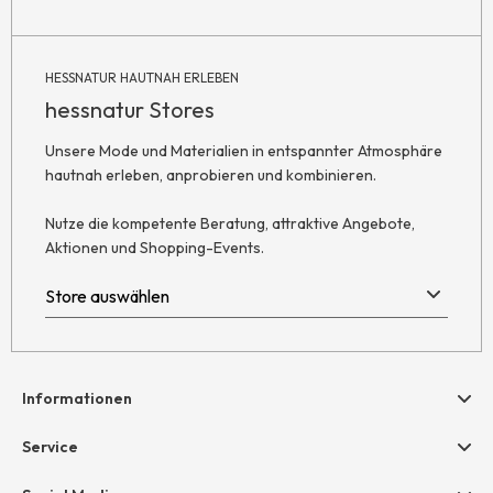
HESSNATUR HAUTNAH ERLEBEN
hessnatur Stores
Unsere Mode und Materialien in entspannter Atmosphäre
hautnah erleben, anprobieren und kombinieren.
Nutze die kompetente Beratung, attraktive Angebote,
Aktionen und Shopping-Events.
Informationen
Hilfe & Kontakt
Service
Newsletter
Geschenkgutscheine