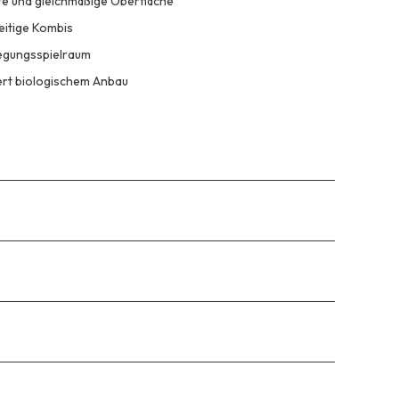
tte und gleichmäßige Oberfläche
seitige Kombis
wegungsspielraum
ert biologischem Anbau