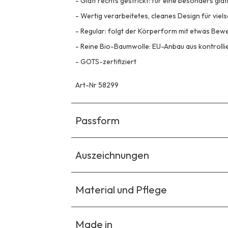
-
Glatt rechts gestrickt: für eine besonders gla
-
Wertig verarbeitetes, cleanes Design für viel
-
Regular: folgt der Körperform mit etwas Be
-
Reine Bio-Baumwolle: EU-Anbau aus kontrolli
-
GOTS-zertifiziert
Art-Nr 58299
Passform
Auszeichnungen
Material und Pflege
Made in