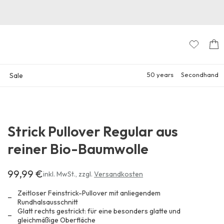
50 years
Secondhand
Sale
Strick Pullover Regular aus
reiner Bio-Baumwolle
99,99 €
Erhältlich
inkl. MwSt.
,
zzgl.
Versandkosten
für
99,99 €
Zeitloser Feinstrick-Pullover mit anliegendem
Rundhalsausschnitt
Glatt rechts gestrickt: für eine besonders glatte und
gleichmäßige Oberfläche