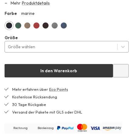
Mehr
Produktdetails
Farbe
marine
HHF
marine
efeugrün
lehm
terrakotta
kaffeebraun
grau
helles
Größe
jeansblau
Größe wählen
In den Warenkorb
Mehr erfahren über
Eco Points
Kostenlose Rücksendung
30 Tage Rückgabe
Versand der Pakete mit GLS oder DHL
Rechnung
Bankeinzug