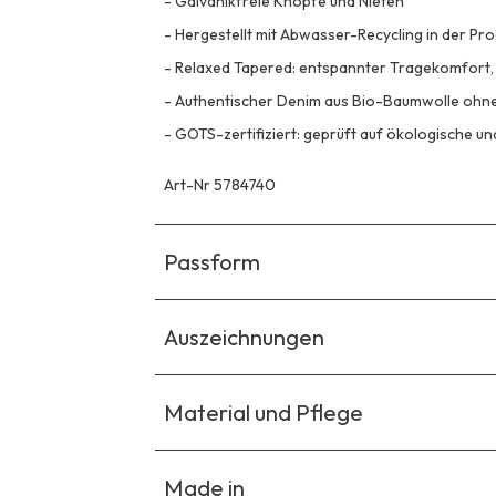
-
Galvanikfreie Knöpfe und Nieten
-
Hergestellt mit Abwasser-Recycling in der Pr
-
Relaxed Tapered: entspannter Tragekomfort,
-
Authentischer Denim aus Bio-Baumwolle ohne
-
GOTS-zertifiziert: geprüft auf ökologische un
Art-Nr 5784740
Passform
Auszeichnungen
Material und Pflege
Made in