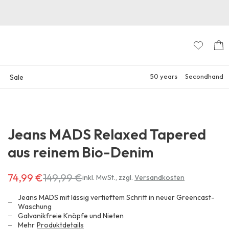
50 years
Secondhand
Sale
Jeans MADS Relaxed Tapered
aus reinem Bio-Denim
74,99 €
149,99 €
Erhältlich
inkl. MwSt.
,
zzgl.
Versandkosten
für
74,99 €
Jeans MADS mit lässig vertieftem Schritt in neuer Greencast-
anstatt
Waschung
Galvanikfreie Knöpfe und Nieten
149,99 €
Mehr
Produktdetails