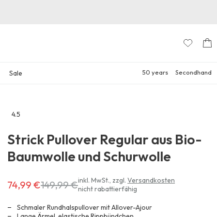
50 years
Secondhand
Sale
4.5
Zu
den
Strick Pullover Regular aus Bio-
Reviews
Baumwolle und Schurwolle
Erhältlich
inkl. MwSt.
,
zzgl.
Versandkosten
74,99 €
149,99 €
nicht rabattierfähig
für
74,99 €
Schmaler Rundhalspullover mit Allover-Ajour
anstatt
Lange Ärmel, elastische Rippbündchen