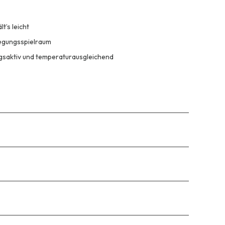
t’s leicht
wegungsspielraum
gsaktiv und temperaturausgleichend