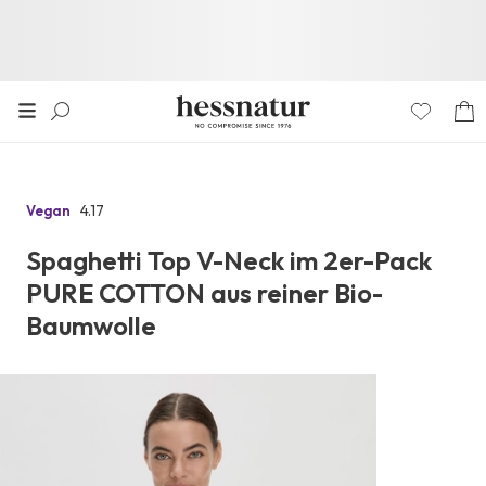
4.17
Vegan
Zu
den
Spaghetti Top V-Neck im 2er-Pack
Reviews
PURE COTTON aus reiner Bio-
Baumwolle