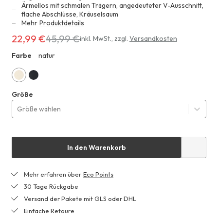
Ärmellos mit schmalen Trägern, angedeuteter V-Ausschnitt,
flache Abschlüsse, Kräuselsaum
Mehr
Produktdetails
22,99 €
45,99 €
Erhältlich
inkl. MwSt.
,
zzgl.
Versandkosten
für
Farbe
natur
ZHF
22,99 €
anstatt
45,99 €
natur
schwarz
Größe
Größe wählen
In den Warenkorb
Mehr erfahren über
Eco Points
30 Tage Rückgabe
Versand der Pakete mit GLS oder DHL
Einfache Retoure