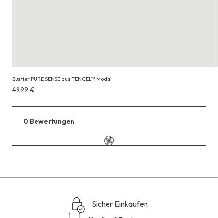
Bustier PURE SENSE aus TENCEL™ Modal
Erhältlich
49,99 €
für
49,99 €
0 Bewertungen
Zu
den
Reviews
Sicher Einkaufen