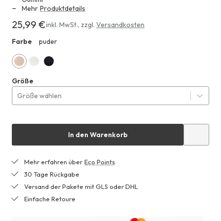
Mehr
Produktdetails
25,99 €
Erhältlich
inkl. MwSt.
,
zzgl.
Versandkosten
für
Farbe
puder
HHF
25,99 €
puder
naturweiss
schwarz
Größe
Größe wählen
In den Warenkorb
Mehr erfahren über
Eco Points
30 Tage Rückgabe
Versand der Pakete mit GLS oder DHL
Einfache Retoure