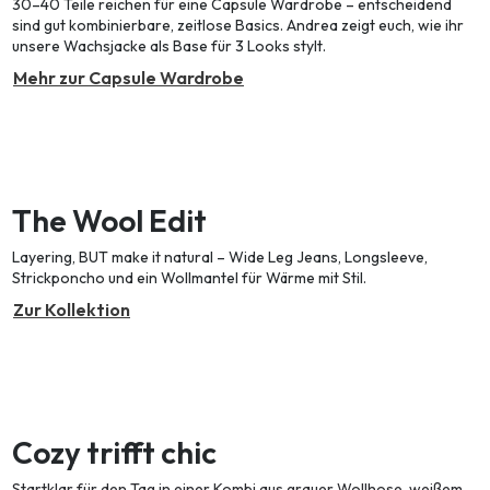
30–40 Teile reichen für eine Capsule Wardrobe – entscheidend
sind gut kombinierbare, zeitlose Basics. Andrea zeigt euch, wie ihr
unsere Wachsjacke als Base für 3 Looks stylt.
Mehr zur Capsule Wardrobe
The Wool Edit
Layering, BUT make it natural – Wide Leg Jeans, Longsleeve,
Strickponcho und ein Wollmantel für Wärme mit Stil.
Zur Kollektion
Cozy trifft chic
Startklar für den Tag in einer Kombi aus grauer Wollhose, weißem