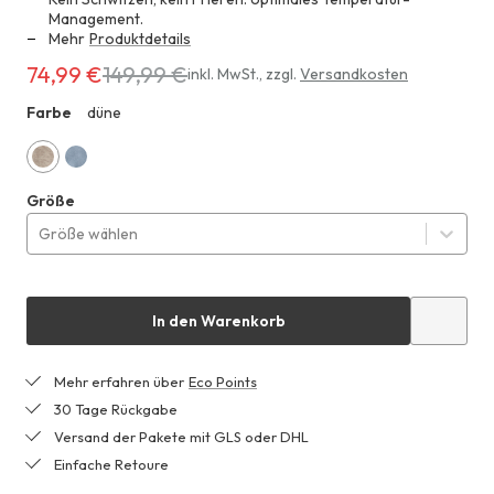
Management.
Mehr
Produktdetails
74,99 €
149,99 €
Erhältlich
inkl. MwSt.
,
zzgl.
Versandkosten
für
Farbe
düne
ZHF
74,99 €
anstatt
149,99 €
düne
helles
Größe
jeansblau
Größe wählen
In den Warenkorb
Mehr erfahren über
Eco Points
30 Tage Rückgabe
Versand der Pakete mit GLS oder DHL
Einfache Retoure