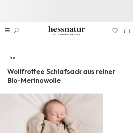
4.6
Zu
den
Wollfrottee Schlafsack aus reiner
Reviews
Bio-Merinowolle