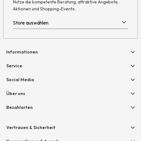
Nutze die kompetente Beratung, attraktive Angebote,
Aktionen und Shopping-Events.
Informationen
Hilfe & Kontakt
Service
Newsletter
Geschenkgutscheine
Social Media
Retoure
hessnatur friends
AGB
Über uns
Größentabelle
Widerruf
Unternehmen
Bezahlarten
Datenschutz
Jobs
Rechnung
Impressum
Presse
Vertrauen & Sicherheit
Amazon Pay
Grounding Page
Unsere Stores
Paypal