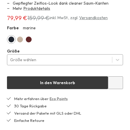
Gepflegter Zeitlos-Look dank cleaner Saum-Kanten
Mehr
Produktdetails
79,99 €
159,99 €
Erhältlich
inkl. MwSt.
,
zzgl.
Versandkosten
für
Farbe
marine
ZHF
79,99 €
anstatt
159,99 €
marine
taupe
mahagoni
Größe
Größe wählen
In den Warenkorb
Mehr erfahren über
Eco Points
30 Tage Rückgabe
Versand der Pakete mit GLS oder DHL
Einfache Retoure