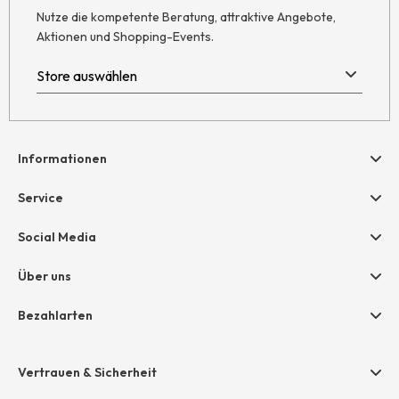
Nutze die kompetente Beratung, attraktive Angebote,
Aktionen und Shopping-Events.
Informationen
Hilfe & Kontakt
Service
Newsletter
Geschenkgutscheine
Social Media
Retoure
hessnatur friends
AGB
Über uns
Größentabelle
Widerruf
Unternehmen
Bezahlarten
Datenschutz
Jobs
Rechnung
Impressum
Presse
Vertrauen & Sicherheit
Amazon Pay
Grounding Page
Unsere Stores