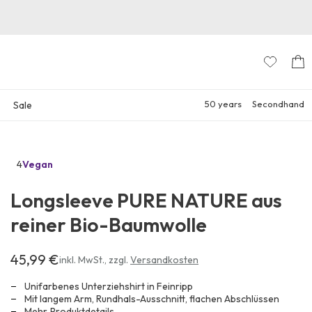
50 years
Secondhand
Sale
4
Vegan
Zu
den
Longsleeve PURE NATURE aus
Reviews
reiner Bio-Baumwolle
45,99 €
Erhältlich
inkl. MwSt.
,
zzgl.
Versandkosten
für
45,99 €
Unifarbenes Unterziehshirt in Feinripp
Mit langem Arm, Rundhals-Ausschnitt, flachen Abschlüssen
Mehr
Produktdetails