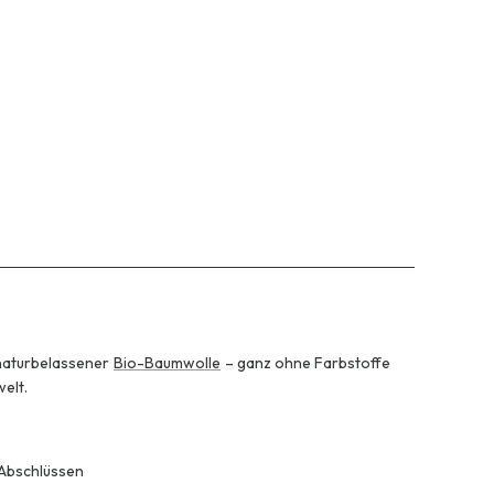
 naturbelassener
Bio-Baumwolle
– ganz ohne Farbstoffe
welt.
 Abschlüssen