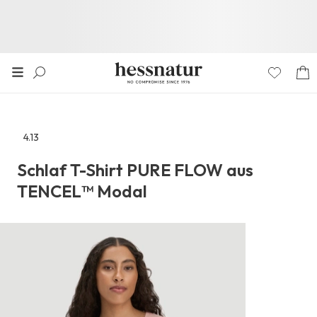
4.13
Zu
den
Schlaf T-Shirt PURE FLOW aus
Reviews
TENCEL™ Modal