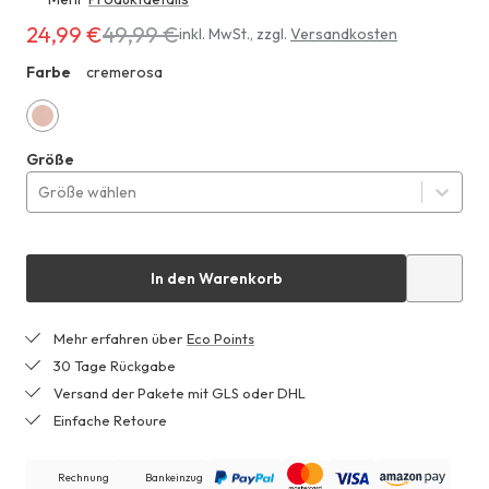
24,99 €
49,99 €
Erhältlich
inkl. MwSt.
,
zzgl.
Versandkosten
für
Farbe
cremerosa
ZHF
24,99 €
anstatt
49,99 €
cremerosa
Größe
Größe wählen
In den Warenkorb
Mehr erfahren über
Eco Points
30 Tage Rückgabe
Versand der Pakete mit GLS oder DHL
Einfache Retoure
Rechnung
Bankeinzug