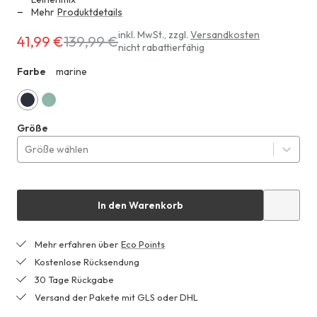
Mehr
Produktdetails
Erhältlich
inkl. MwSt.
,
zzgl.
Versandkosten
41,99 €
139,99 €
nicht rabattierfähig
für
41,99 €
Farbe
marine
ZZ1
anstatt
139,99 €
marine
jadegrün
Größe
Größe wählen
In den Warenkorb
Mehr erfahren über
Eco Points
Kostenlose Rücksendung
30 Tage Rückgabe
Versand der Pakete mit GLS oder DHL