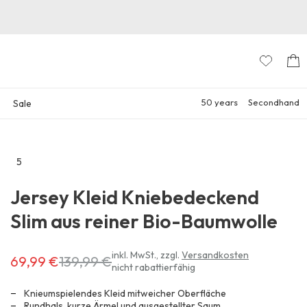
50 years
Secondhand
Sale
5
Zu
den
Jersey Kleid Kniebedeckend
Reviews
Slim aus reiner Bio-Baumwolle
Erhältlich
inkl. MwSt.
,
zzgl.
Versandkosten
69,99 €
139,99 €
nicht rabattierfähig
für
69,99 €
Knieumspielendes Kleid mitweicher Oberfläche
anstatt
Rundhals, kurze Ärmel und ausgestellter Saum