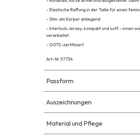
-
Rundhals, kurze Ärmel und ausgestellter Saum
-
Elastische Raffung in der Taille für einen femi
-
Slim: am Körper anliegend
-
Interlock-Jersey: kompakt und soft - innen w
verarbeitet
-
GOTS-zertifiziert
Art-Nr 57754
Passform
Auszeichnungen
Material und Pflege