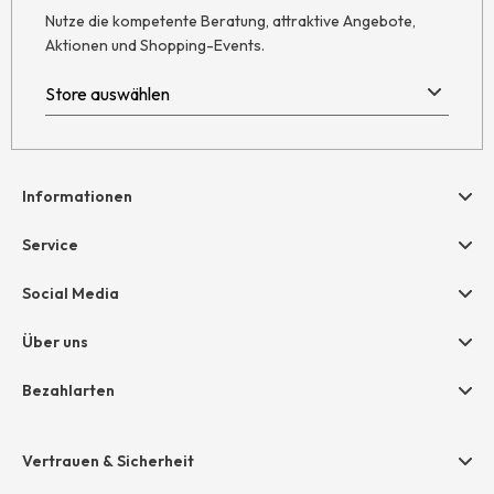
Nutze die kompetente Beratung, attraktive Angebote,
Aktionen und Shopping-Events.
Informationen
Hilfe & Kontakt
Service
Newsletter
Geschenkgutscheine
Social Media
Retoure
hessnatur friends
AGB
Über uns
Größentabelle
Widerruf
Unternehmen
Bezahlarten
Datenschutz
Jobs
Rechnung
Impressum
Presse
Vertrauen & Sicherheit
Amazon Pay
Grounding Page
Unsere Stores