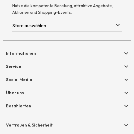
Nutze die kompetente Beratung, attraktive Angebote,
Aktionen und Shopping-Events.
Informationen
Hilfe & Kontakt
Service
Newsletter
Geschenkgutscheine
Social Media
Retoure
hessnatur friends
AGB
Über uns
Größentabelle
Widerruf
Unternehmen
Bezahlarten
Datenschutz
Jobs
Rechnung
Impressum
Presse
Vertrauen & Sicherheit
Amazon Pay
Grounding Page
Unsere Stores