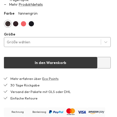
69,99 €
Mehr
Produktdetails
Farbe
tannengrün
ZZ2
tannengrün
schwarzbeere
koralle
schwarz
Größe
Größe wählen
In den Warenkorb
Mehr erfahren über
Eco Points
30 Tage Rückgabe
Versand der Pakete mit GLS oder DHL
Einfache Retoure
Rechnung
Bankeinzug