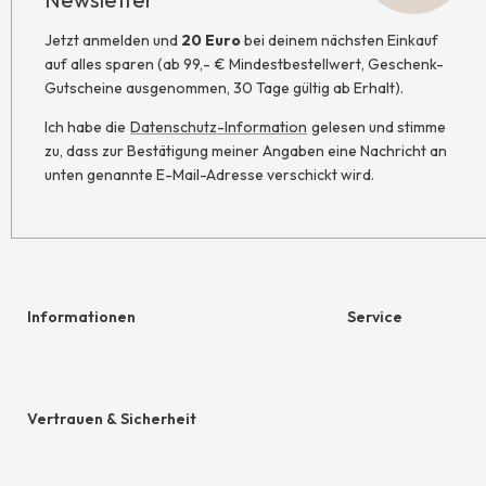
Jetzt anmelden und
20 Euro
bei deinem nächsten Einkauf
auf alles sparen (ab 99,- € Mindestbestellwert, Geschenk-
Gutscheine ausgenommen, 30 Tage gültig ab Erhalt).
Ich habe die
Datenschutz-Information
gelesen und stimme
zu, dass zur Bestätigung meiner Angaben eine Nachricht an
unten genannte E-Mail-Adresse verschickt wird.
Informationen
Service
Hilfe & Kontakt
Geschenkgutschein
Newsletter
hessnatur friends
Vertrauen & Sicherheit
Retoure
Größentabelle
AGB