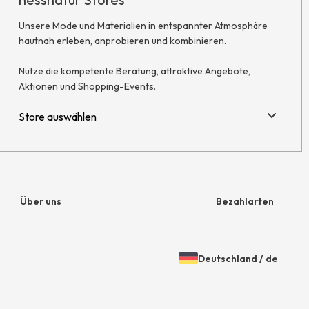
Unsere Mode und Materialien in entspannter Atmosphäre
hautnah erleben, anprobieren und kombinieren.
Nutze die kompetente Beratung, attraktive Angebote,
Aktionen und Shopping-Events.
Über uns
Bezahlarten
Unternehmen
Rechnung
Deutschland
/
de
Jobs
Amazon Pay
Öffnen
Gewähltes
der
Land
Presse
Paypal
Länder-
und
Unsere Stores
Mastercard