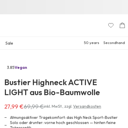
50 years
Secondhand
Sale
3.85
Vegan
Zu
den
Bustier Highneck ACTIVE
Reviews
LIGHT aus Bio-Baumwolle
27,99 €
69,99 €
Erhältlich
inkl. MwSt.
,
zzgl.
Versandkosten
für
27,99 €
Atmungsaktiver Tragekomfort: das High Neck Sport-Bustier
anstatt
Solo oder drunter: vorne hoch geschlossen — hinten feine
Trägeroptik