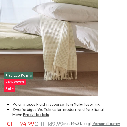
+ 95 Eco Points
20% extra
Sale
Voluminöses Plaid in supersoftem Naturfasermix
Zweifarbiges Waffelmuster, modern und funktional
Mehr
Produktdetails
CHF 94.99
CHF 189.99
Erhältlich
inkl. MwSt.
,
zzgl.
Versandkosten