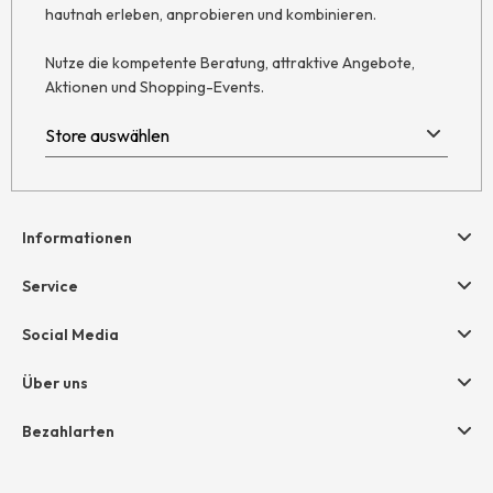
hautnah erleben, anprobieren und kombinieren.
Nutze die kompetente Beratung, attraktive Angebote,
Aktionen und Shopping-Events.
Informationen
Hilfe & Kontakt
Service
Newsletter
Geschenkgutscheine
Social Media
AGB
hessnatur friends
Widerruf
Über uns
Größentabelle
Datenschutz
Unternehmen
Bezahlarten
Impressum
Jobs
Rechnung
Presse