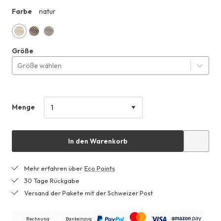
für
Farbe
natur
ZHF
CHF 94.99
anstatt
CHF 189.99
natur
naturbraun
naturgrau
Größe
Größe wählen
Menge
In den Warenkorb
Mehr erfahren über
Eco Points
30 Tage Rückgabe
Versand der Pakete mit der Schweizer Post
Rechnung
Bankeinzug