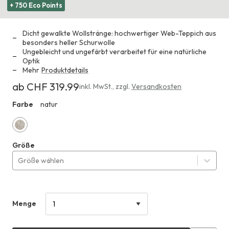
+ 750 Eco Points
Dicht gewalkte Wollstränge: hochwertiger Web-Teppich aus
besonders heller Schurwolle
Ungebleicht und ungefärbt verarbeitet für eine natürliche
Optik
Mehr
Produktdetails
ab CHF 319.99
Erhältlich
inkl. MwSt.
,
zzgl.
Versandkosten
ab
Farbe
natur
HHO
CHF 319.99
natur
Größe
Größe wählen
Menge