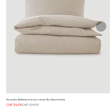
Musselin Bettwäsche aus reiner Bio-Baumwolle
Erhältlich
CHF 54.99
CHF 109.99
für