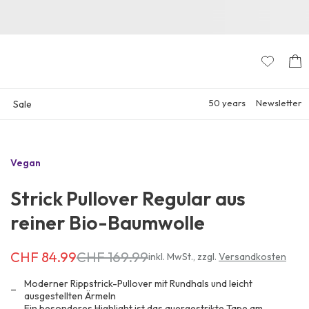
50 years
Newsletter
Sale
Vegan
Strick Pullover Regular aus
reiner Bio-Baumwolle
CHF 84.99
CHF 169.99
Erhältlich
inkl. MwSt.
,
zzgl.
Versandkosten
für
CHF 84.99
Moderner Rippstrick-Pullover mit Rundhals und leicht
anstatt
ausgestellten Ärmeln
Ein besonderes Highlight ist das quergestrikte Tape am